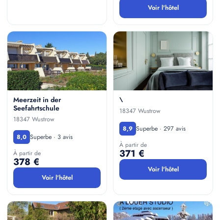
Voir l'hôtel
Meerzeit in der
\
Seefahrtschule
18347 Wustrow
18347 Wustrow
Superbe · 297 avis
8,9
Superbe · 3 avis
8,0
À partir de
371 €
À partir de
378 €
Voir l'hôtel
Voir l'hôtel