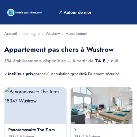
📍 Autour de moi
Accueil
›
allemagne
›
Wustrow
›
Appartement
Appartement pas chers à Wustrow
154 établissements disponibles — à partir de
74 €
/ nuit
✓
Meilleur prix
garanti
✓ Annulation gratuite
🔒 Paiement sécurisé
Panoramasuite The Turm
\
18347 Wustrow
18347 Wustrow