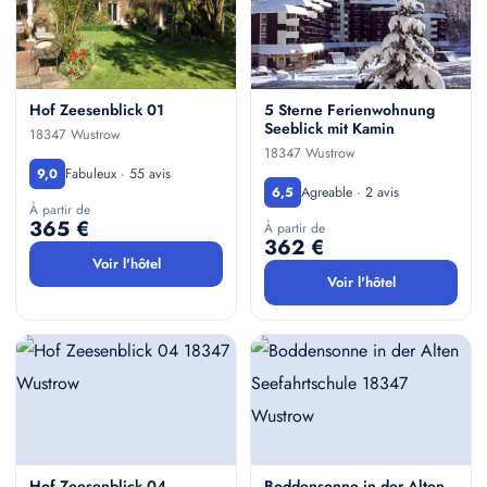
Hof Zeesenblick 01
5 Sterne Ferienwohnung
Seeblick mit Kamin
18347 Wustrow
18347 Wustrow
Fabuleux · 55 avis
9,0
Agreable · 2 avis
6,5
À partir de
365 €
À partir de
362 €
Voir l'hôtel
Voir l'hôtel
Hof Zeesenblick 04
Boddensonne in der Alten