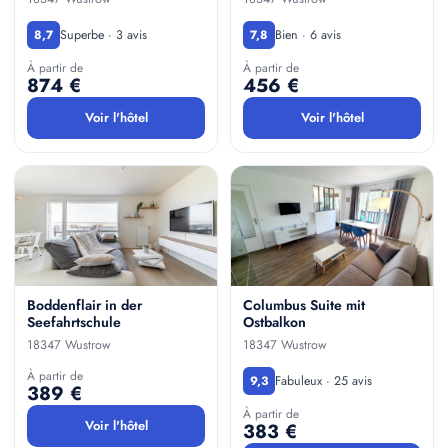
Superbe · 3 avis
Bien · 6 avis
8,7
7,8
À partir de
À partir de
874 €
456 €
Voir l'hôtel
Voir l'hôtel
Boddenflair in der
Columbus Suite mit
Seefahrtschule
Ostbalkon
18347 Wustrow
18347 Wustrow
À partir de
Fabuleux · 25 avis
9,3
389 €
À partir de
Voir l'hôtel
383 €