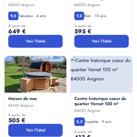
84000 Avignon
84000 Avignon
Fabuleux · 4 avis
Bien · 15 avis
9,5
7,5
À partir de
À partir de
649 €
595 €
Voir l'hôtel
Voir l'hôtel
Maison de max
Centre historique coeur du
quartier Vernet 100 m²
84140 Avignon
84000 Avignon
À partir de
505 €
Superbe · 9 avis
8,2
Voir l'hôtel
À partir de