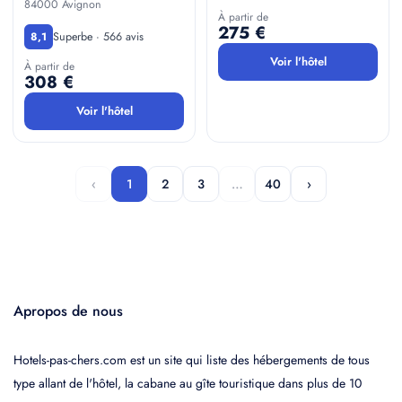
84000 Avignon
À partir de
275 €
Superbe · 566 avis
8,1
Voir l'hôtel
À partir de
308 €
Voir l'hôtel
‹
1
2
3
…
40
›
Apropos de nous
Hotels-pas-chers.com est un site qui liste des hébergements de tous
type allant de l'hôtel, la cabane au gîte touristique dans plus de 10