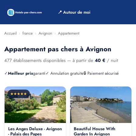
📍 Autour de moi
Accueil
›
france
›
Avignon
›
Appartement
Appartement pas chers à Avignon
477 établissements disponibles — à partir de
40 €
/ nuit
✓
Meilleur prix
garanti
✓ Annulation gratuite
🔒 Paiement sécurisé
★★★★★
Les Anges Deluxe - Avignon
Beautiful House With
- Palais des Papes
Garden In Avignon