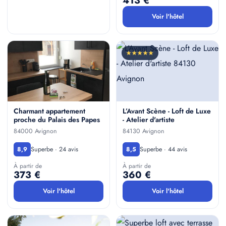
413 €
Voir l'hôtel
★★★★★
Charmant appartement
L’Avant Scène - Loft de Luxe
proche du Palais des Papes
- Atelier d'artiste
84000 Avignon
84130 Avignon
Superbe · 24 avis
Superbe · 44 avis
8,9
8,5
À partir de
À partir de
373 €
360 €
Voir l'hôtel
Voir l'hôtel