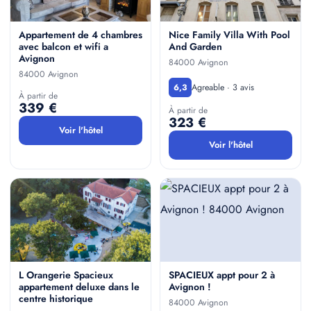
Appartement de 4 chambres
Nice Family Villa With Pool
avec balcon et wifi a
And Garden
Avignon
84000 Avignon
84000 Avignon
Agreable · 3 avis
6,3
À partir de
339 €
À partir de
323 €
Voir l'hôtel
Voir l'hôtel
L Orangerie Spacieux
SPACIEUX appt pour 2 à
appartement deluxe dans le
Avignon !
centre historique
84000 Avignon