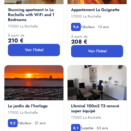
Stunning apartment in La
Appartement La Guignette
Rochelle with WiFi and 1
17000 La Rochelle
Bedrooms
17000 La Rochelle
Fabuleux · 13 avis
9,6
À partir de
À partir de
210 €
208 €
Voir l'hôtel
Voir l'hôtel
Le jardin de l'horloge
L'Amiral 100m2 T3 renové
super équipé
17000 La Rochelle
17000 La Rochelle
Fabuleux · 21 avis
9,2
Superbe · 63 avis
8,1