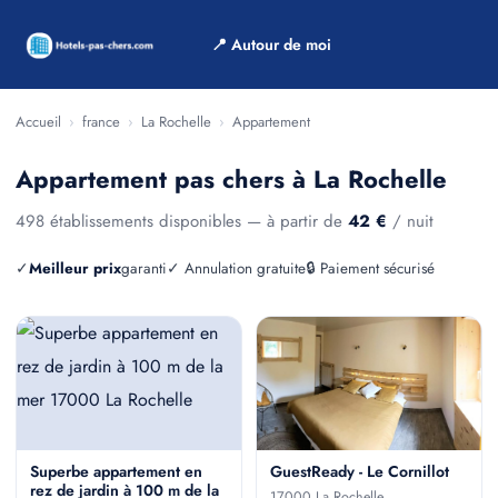
📍 Autour de moi
Accueil
›
france
›
La Rochelle
›
Appartement
Appartement pas chers à La Rochelle
498 établissements disponibles — à partir de
42 €
/ nuit
✓
Meilleur prix
garanti
✓ Annulation gratuite
🔒 Paiement sécurisé
Superbe appartement en
GuestReady - Le Cornillot
rez de jardin à 100 m de la
17000 La Rochelle