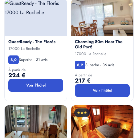
GuestReady - The Florès
Charming 80m Near The
Old Port!
17000 La Rochelle
17000 La Rochelle
Superbe · 31 avis
8,0
Superbe · 36 avis
8,2
À partir de
224 €
À partir de
217 €
Voir l'hôtel
Voir l'hôtel
★★★