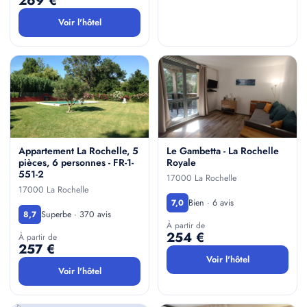
269 €
Voir l'hôtel
Appartement La Rochelle, 5
Le Gambetta - La Rochelle
pièces, 6 personnes - FR-1-
Royale
551-2
17000 La Rochelle
17000 La Rochelle
Bien · 6 avis
7,0
Superbe · 370 avis
8,7
À partir de
254 €
À partir de
257 €
Voir l'hôtel
Voir l'hôtel