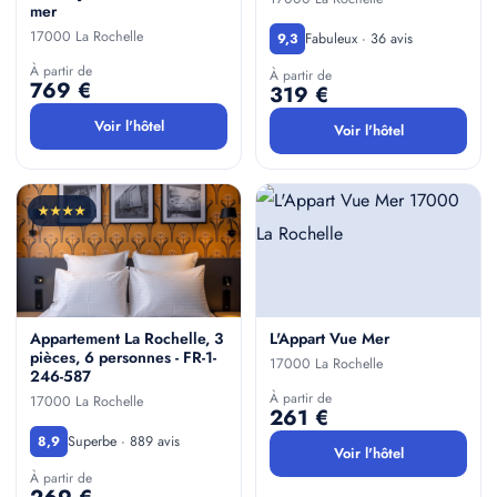
mer
17000 La Rochelle
Fabuleux · 36 avis
9,3
À partir de
À partir de
769 €
319 €
Voir l'hôtel
Voir l'hôtel
★★★★
Appartement La Rochelle, 3
L'Appart Vue Mer
pièces, 6 personnes - FR-1-
17000 La Rochelle
246-587
À partir de
17000 La Rochelle
261 €
Superbe · 889 avis
8,9
Voir l'hôtel
À partir de