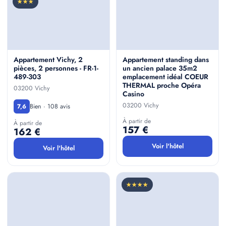
★★★
Appartement Vichy, 2
Appartement standing dans
pièces, 2 personnes - FR-1-
un ancien palace 35m2
489-303
emplacement idéal COEUR
THERMAL proche Opéra
03200 Vichy
Casino
03200 Vichy
Bien · 108 avis
7,6
À partir de
À partir de
157 €
162 €
Voir l'hôtel
Voir l'hôtel
★★★★