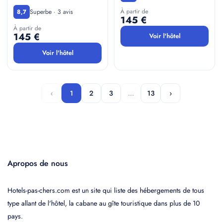
À partir de
Superbe · 3 avis
8,7
145 €
À partir de
145 €
Voir l'hôtel
Voir l'hôtel
‹
1
2
3
…
13
›
Apropos de nous
Hotels-pas-chers.com est un site qui liste des hébergements de tous
type allant de l'hôtel, la cabane au gîte touristique dans plus de 10
pays.