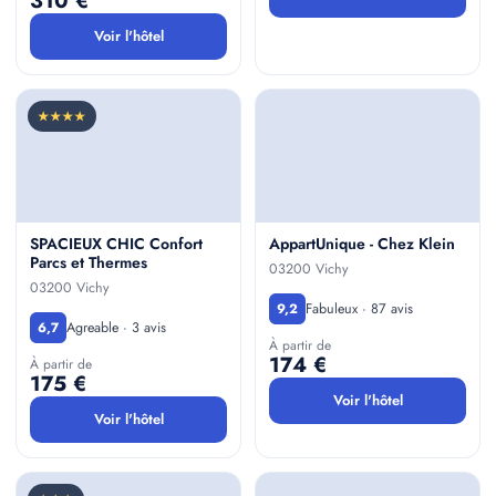
310 €
Voir l'hôtel
★★★★
SPACIEUX CHIC Confort
AppartUnique - Chez Klein
Parcs et Thermes
03200 Vichy
03200 Vichy
Fabuleux · 87 avis
9,2
Agreable · 3 avis
6,7
À partir de
174 €
À partir de
175 €
Voir l'hôtel
Voir l'hôtel