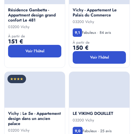
Résidence Gambetta -
Vichy - Appartement Le
Appartment design grand
Palais du Commerce
confort Le 481
03200 Vichy
03200 Vichy
Fabuleux · 84 avis
9,1
À partir de
151 €
À partir de
150 €
Voir l'hôtel
Voir l'hôtel
★★★★
Vichy : Le 5e - Appartement
LE VIKING DOUILLET
design dans un ancien
03200 Vichy
palace
03200 Vichy
Fabuleux · 25 avis
9,0