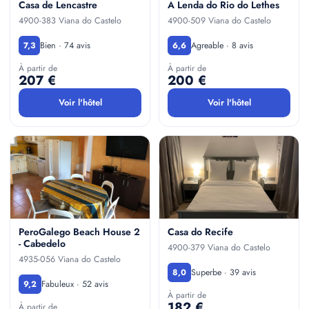
Casa de Lencastre
A Lenda do Rio do Lethes
4900-383 Viana do Castelo
4900-509 Viana do Castelo
Bien · 74 avis
Agreable · 8 avis
7,3
6,6
À partir de
À partir de
207 €
200 €
Voir l'hôtel
Voir l'hôtel
PeroGalego Beach House 2
Casa do Recife
- Cabedelo
4900-379 Viana do Castelo
4935-056 Viana do Castelo
Superbe · 39 avis
8,0
Fabuleux · 52 avis
9,2
À partir de
182 €
À partir de