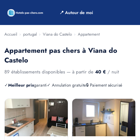
📍 Autour de moi
Accueil
›
portugal
›
Viana do Castelo
›
Appartement
Appartement pas chers à Viana do
Castelo
89 établissements disponibles — à partir de
40 €
/ nuit
✓
Meilleur prix
garanti
✓ Annulation gratuite
🔒 Paiement sécurisé