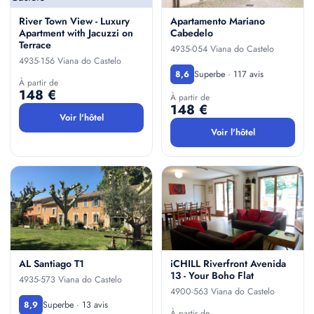
River Town View - Luxury
Apartamento Mariano
Apartment with Jacuzzi on
Cabedelo
Terrace
4935-054 Viana do Castelo
4935-156 Viana do Castelo
Superbe · 117 avis
8,6
À partir de
148 €
À partir de
148 €
Voir l'hôtel
Voir l'hôtel
AL Santiago T1
iCHILL Riverfront Avenida
13 - Your Boho Flat
4935-573 Viana do Castelo
4900-563 Viana do Castelo
Superbe · 13 avis
8,9
À partir de