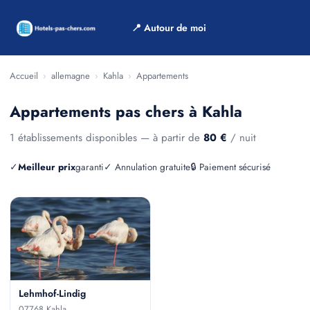
📍 Autour de moi
Accueil
›
allemagne
›
Kahla
›
Appartements
Appartements pas chers à Kahla
1 établissements disponibles — à partir de
80 €
/ nuit
✓
Meilleur prix
garanti
✓ Annulation gratuite
🔒 Paiement sécurisé
Lehmhof-Lindig
07768 Kahla