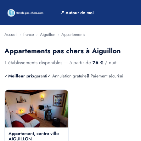
📍 Autour de moi
Accueil
›
france
›
Aiguillon
›
Appartements
Appartements pas chers à Aiguillon
1 établissements disponibles — à partir de
76 €
/ nuit
✓
Meilleur prix
garanti
✓ Annulation gratuite
🔒 Paiement sécurisé
Appartement, centre ville
AIGUILLON