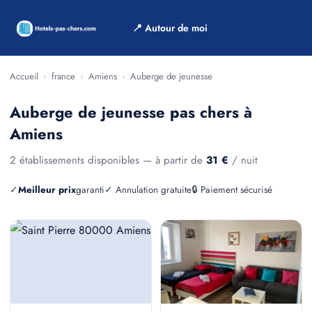
📍 Autour de moi
Accueil
›
france
›
Amiens
›
Auberge de jeunesse
Auberge de jeunesse pas chers à
Amiens
2 établissements disponibles — à partir de
31 €
/ nuit
✓
Meilleur prix
garanti
✓ Annulation gratuite
🔒 Paiement sécurisé