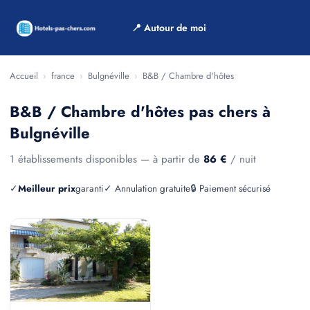
📍 Autour de moi
Accueil
›
france
›
Bulgnéville
›
B&B / Chambre d'hôtes
B&B / Chambre d'hôtes pas chers à
Bulgnéville
1 établissements disponibles — à partir de
86 €
/ nuit
✓
Meilleur prix
garanti
✓ Annulation gratuite
🔒 Paiement sécurisé