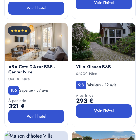
Voir l'hôtel
Voir l'hôtel
★★★★★
ABA Cote D'Azur B&B -
Villa Kilauea B&B
Center Nice
06200 Nice
06000 Nice
Fabuleux · 12 avis
9,8
Superbe · 37 avis
8,6
À partir de
293 €
À partir de
321 €
Voir l'hôtel
Voir l'hôtel