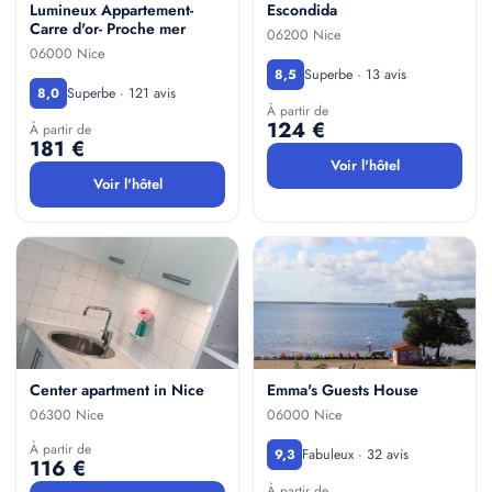
Lumineux Appartement-
Escondida
Carre d'or- Proche mer
06200 Nice
06000 Nice
Superbe · 13 avis
8,5
Superbe · 121 avis
8,0
À partir de
124 €
À partir de
181 €
Voir l'hôtel
Voir l'hôtel
Center apartment in Nice
Emma's Guests House
06300 Nice
06000 Nice
À partir de
Fabuleux · 32 avis
9,3
116 €
À partir de