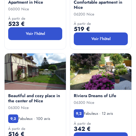
Apartment in Nice
Comfortable apartment in
Nice
06000 Nice
06200 Nice
À partir de
523 €
À partir de
519 €
Voir l'hôtel
Voir l'hôtel
Beautiful and cozy place in
Riviera Dreams of Life
the center of Nice
06300 Nice
06300 Nice
Fabuleux · 12 avis
9,2
Fabuleux · 100 avis
9,2
À partir de
342 €
À partir de
516 €