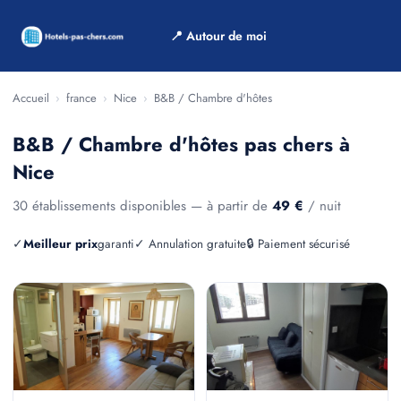
📍 Autour de moi
Accueil
›
france
›
Nice
›
B&B / Chambre d'hôtes
B&B / Chambre d'hôtes pas chers à
Nice
30 établissements disponibles — à partir de
49 €
/ nuit
✓
Meilleur prix
garanti
✓ Annulation gratuite
🔒 Paiement sécurisé