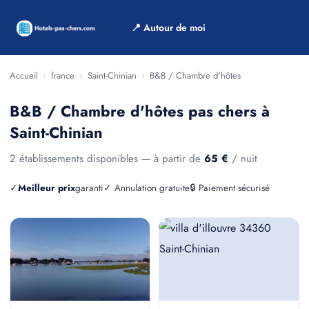
📍 Autour de moi
Accueil
›
france
›
Saint-Chinian
›
B&B / Chambre d'hôtes
B&B / Chambre d'hôtes pas chers à
Saint-Chinian
2 établissements disponibles — à partir de
65 €
/ nuit
✓
Meilleur prix
garanti
✓ Annulation gratuite
🔒 Paiement sécurisé