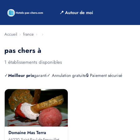
📍 Autour de moi
Accueil
›
france
›
›
pas chers à
1 établissements disponibles
✓
Meilleur prix
garanti
✓ Annulation gratuite
🔒 Paiement sécurisé
Domaine Mas Terra
66220 Saint-Paul-de-Fenouillet