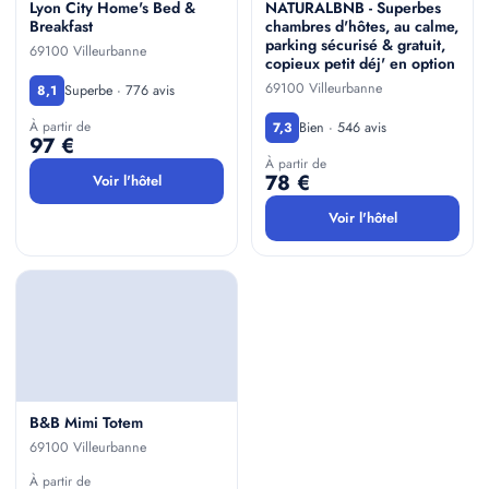
Lyon City Home's Bed &
NATURALBNB - Superbes
Breakfast
chambres d'hôtes, au calme,
parking sécurisé & gratuit,
69100 Villeurbanne
copieux petit déj' en option
69100 Villeurbanne
Superbe · 776 avis
8,1
À partir de
Bien · 546 avis
7,3
97 €
À partir de
78 €
Voir l'hôtel
Voir l'hôtel
B&B Mimi Totem
69100 Villeurbanne
À partir de