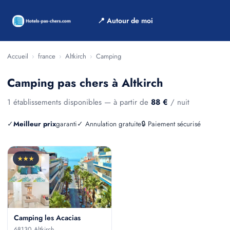
📍 Autour de moi
Accueil
›
france
›
Altkirch
›
Camping
Camping pas chers à Altkirch
1 établissements disponibles — à partir de
88 €
/ nuit
✓
Meilleur prix
garanti
✓ Annulation gratuite
🔒 Paiement sécurisé
★★★
Camping les Acacias
68130 Altkirch