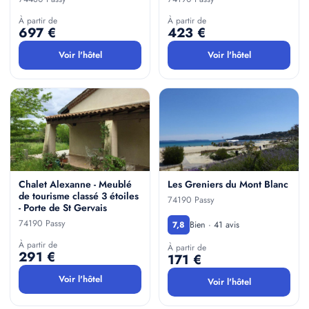
À partir de
À partir de
697 €
423 €
Voir l'hôtel
Voir l'hôtel
Chalet Alexanne - Meublé
Les Greniers du Mont Blanc
de tourisme classé 3 étoiles
74190 Passy
- Porte de St Gervais
74190 Passy
Bien · 41 avis
7,8
À partir de
À partir de
291 €
171 €
Voir l'hôtel
Voir l'hôtel