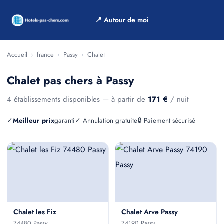
📍 Autour de moi
Accueil
›
france
›
Passy
›
Chalet
Chalet pas chers à Passy
4 établissements disponibles — à partir de
171 €
/ nuit
✓
Meilleur prix
garanti
✓ Annulation gratuite
🔒 Paiement sécurisé
Chalet les Fiz
Chalet Arve Passy
74480 Passy
74190 Passy