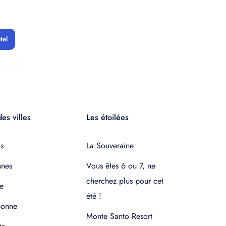
tel
es villes
Les étoilées
s
La Souveraine
nnes
Vous êtes 6 ou 7, ne
cherchez plus pour cet
e
été !
bonne
Monte Santo Resort