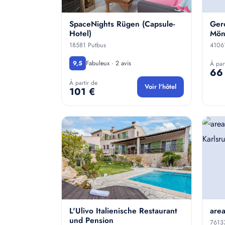
SpaceNights Rügen (Capsule-
Ger
Hotel)
Mön
18581 Putbus
4106
Fabuleux · 2 avis
9,5
À par
66
À partir de
Voir l'hôtel
101 €
L'Ulivo Italienische Restaurant
are
und Pension
76133