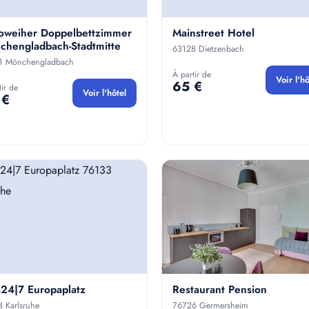
oweiher Doppelbettzimmer
Mainstreet Hotel
chengladbach-Stadtmitte
63128 Dietzenbach
1 Mönchengladbach
À partir de
Voir l'hô
65 €
tir de
Voir l'hôtel
 €
a24|7 Europaplatz
Restaurant Pension
 Karlsruhe
76726 Germersheim