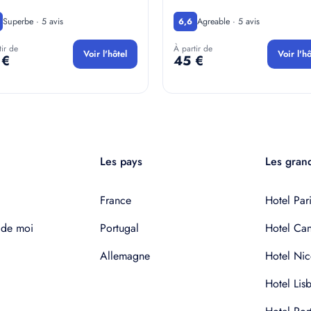
Superbe · 5 avis
Agreable · 5 avis
6,6
tir de
À partir de
Voir l'hôtel
Voir l'hô
 €
45 €
Les pays
Les grand
France
Hotel Pari
 de moi
Portugal
Hotel Ca
Allemagne
Hotel Nic
Hotel Lis