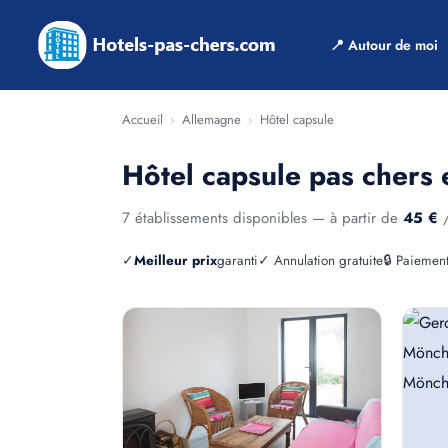
📍 Autour de moi
Accueil
›
Allemagne
›
Hôtel capsule
Hôtel capsule pas chers
7 établissements disponibles — à partir de
45 €
/
✓
Meilleur prix
garanti
✓ Annulation gratuite
🔒 Paiement