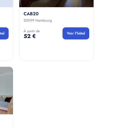
CAB20
20099 Hambourg
À partir de
tel
Voir l'hôtel
52 €