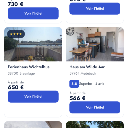
730 €
Voir l'hôtel
Voir l'hôtel
★★★★
Ferienhaus Wichtelhus
Haus am Wilde Aar
38700 Braunlage
59964 Medebach
À partir de
Superbe · 4 avis
8,8
650 €
À partir de
Voir l'hôtel
566 €
Voir l'hôtel