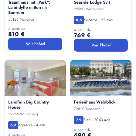
Traumhaus mit „Park“:
Seaside Lodge Sylt
Landidylle mitten im
25980 Westerland
Zentrum
55126 Mayence
Superbe · 22 avis
8,6
À partir de
À partir de
810 €
769 €
Voir l'hôtel
Voir l'hôtel
Landfein Big Country
Ferienhaus Waldblick
House
72820 Sonnenbühl
59955 Winterberg
Bien · 2043 avis
7,9
Agreable · 4 avis
6,3
À partir de
690 €
À partir de