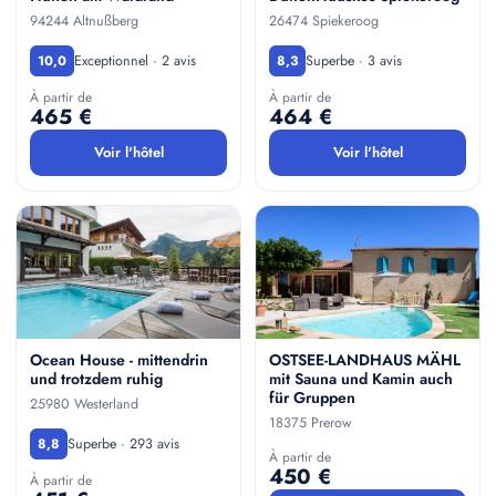
94244 Altnußberg
26474 Spiekeroog
Exceptionnel · 2 avis
Superbe · 3 avis
10,0
8,3
À partir de
À partir de
465 €
464 €
Voir l'hôtel
Voir l'hôtel
Ocean House - mittendrin
OSTSEE-LANDHAUS MÄHL
und trotzdem ruhig
mit Sauna und Kamin auch
für Gruppen
25980 Westerland
18375 Prerow
Superbe · 293 avis
8,8
À partir de
450 €
À partir de