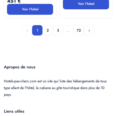
451 €
Voir l'hôtel
Voir l'hôtel
‹
1
2
3
…
72
›
Apropos de nous
Hotels-pas-chers.com est un site qui liste des hébergements de tous
type allant de l'hôtel, la cabane au gîte touristique dans plus de 10
pays.
Liens utiles