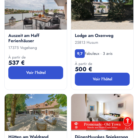
Auszeit am Haff
Lodge am Oxenweg
Ferienhäuser
25813 Husum
17375 Vogelsang
Fabuleux · 3 avis
9,7
À partir de
537 €
À partir de
500 €
Voir l'hôtel
Voir l'hôtel
Hütten am Waldrand
DünenHuuskes Spiekeroog