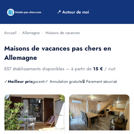
📍 Autour de moi
Accueil
›
Allemagne
›
Maisons de vacances
Maisons de vacances pas chers en
Allemagne
857 établissements disponibles — à partir de
15 €
/ nuit
✓
Meilleur prix
garanti
✓ Annulation gratuite
🔒 Paiement sécurisé