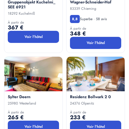
Gruppenobjekt Kuchelmi_
Wagner-Schneider-Hof
SEE 6921
83339 Chieming
18292 Kuchelmiß
Superbe · 58 avis
8,8
À partir de
367 €
À partir de
348 €
Voir l'hôtel
Voir l'hôtel
Sylter Deern
Residenz Bollwark 2 0
25980 Westerland
24376 Olpenitz
À partir de
À partir de
265 €
233 €
Voir l'hôtel
Voir l'hôtel