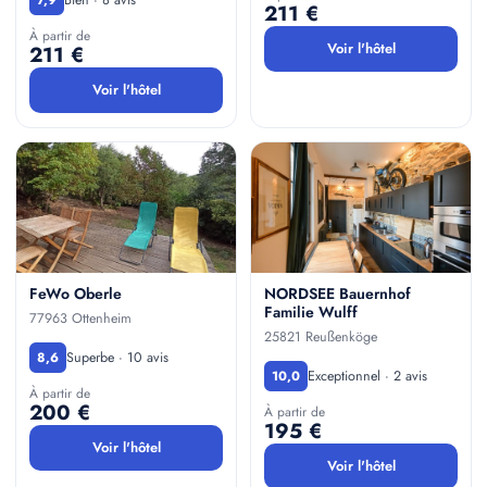
7,9
211 €
À partir de
Voir l'hôtel
211 €
Voir l'hôtel
FeWo Oberle
NORDSEE Bauernhof
Familie Wulff
77963 Ottenheim
25821 Reußenköge
Superbe · 10 avis
8,6
Exceptionnel · 2 avis
10,0
À partir de
200 €
À partir de
195 €
Voir l'hôtel
Voir l'hôtel