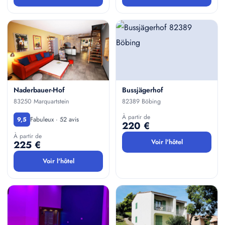
Naderbauer-Hof
Bussjägerhof
83250 Marquartstein
82389 Böbing
À partir de
Fabuleux · 52 avis
9,5
220 €
À partir de
Voir l'hôtel
225 €
Voir l'hôtel