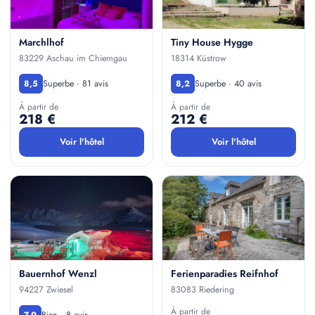
Marchlhof
Tiny House Hygge
83229 Aschau im Chiemgau
18314 Küstrow
Superbe · 81 avis
Superbe · 40 avis
8,5
8,2
À partir de
À partir de
218 €
212 €
Voir l'hôtel
Voir l'hôtel
Bauernhof Wenzl
Ferienparadies Reifnhof
94227 Zwiesel
83083 Riedering
À partir de
Bien · 8 avis