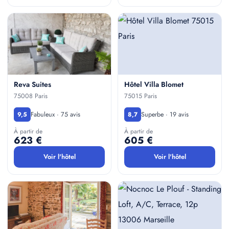
Reva Suites
Hôtel Villa Blomet
75008 Paris
75015 Paris
Fabuleux · 75 avis
Superbe · 19 avis
9,5
8,7
À partir de
À partir de
623 €
605 €
Voir l'hôtel
Voir l'hôtel