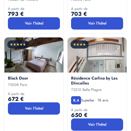
À partir de
À partir de
793 €
703 €
Voir l'hôtel
Voir l'hôtel
★★★★★
★★★★
Black Door
Résidence Carlina by Les
Etincelles
75008 Paris
73210 Belle Plagne
À partir de
672 €
Superbe · 18 avis
8,4
Voir l'hôtel
À partir de
650 €
Voir l'hôtel