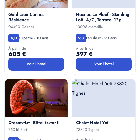
Gold Lyon Cannes
Nocnoc Le Plouf - Standing
Résidence
Loft, A/C, Terrace, 12p
06400 Cannes
13006 Marseille
Superbe · 10 avis
Fabuleux · 90 avis
8,0
9,3
À partir de
À partir de
605 €
597 €
Voir l'hôtel
Voir l'hôtel
Dreamyflat - Eiffel tower ll
Chalet Hotel Yeti
75016 Paris
73320 Tignes
À partir de