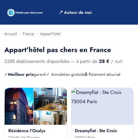
📍 Autour de moi
Accueil
›
France
›
Appart'hôtel
Appart'hôtel pas chers en France
2288 établissements disponibles — à partir de
28 €
/ nuit
✓
Meilleur prix
garanti
✓ Annulation gratuite
🔒 Paiement sécurisé
Résidence l'Oxalys
Dreamyflat - Ste Croix
73440 Val Thorens
75004 Paris