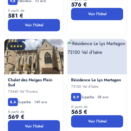
Fabuleux · 10 avis
9,8
576 €
À partir de
Voir l'hôtel
581 €
Voir l'hôtel
★★★★
Chalet des Neiges Plein
Résidence Le Lys Martagon
Sud
73150 Val dʼIsère
73440 Val Thorens
Superbe · 58 avis
8,9
Superbe · 149 avis
8,4
À partir de
565 €
À partir de
569 €
Voir l'hôtel
Voir l'hôtel