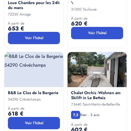
Loue Chambre pour les 24h
\
du mans
31300 Toulouse
72230 Arnage
À partir de
620 €
À partir de
653 €
Voir l'hôtel
Voir l'hôtel
B&B Le Clos de la Bergerie
Chalet Orchis -Wohnen am
Skilift in Le Bettaix
54290 Crévéchamps
73440 Saint-Martin-de-Belleville
À partir de
618 €
Bien · 3 avis
7,3
Voir l'hôtel
À partir de
602 €