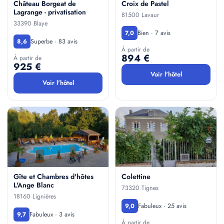
Château Borgeat de
Croix de Pastel
Lagrange - privatisation
81500 Lavaur
33390 Blaye
Bien · 7 avis
7,0
Superbe · 83 avis
8,6
À partir de
894 €
À partir de
925 €
Voir l'hôtel
Voir l'hôtel
Gîte et Chambres d'hôtes
Colettine
L'Ange Blanc
73320 Tignes
18160 Lignières
Fabuleux · 25 avis
9,0
Fabuleux · 3 avis
9,7
À partir de