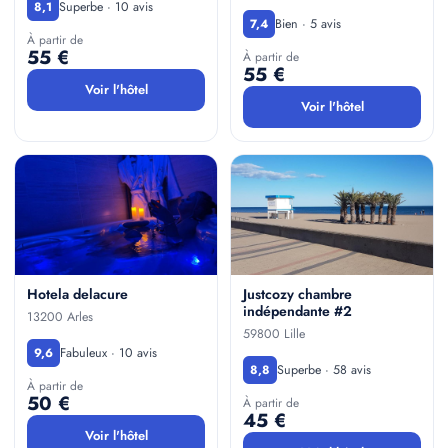
Superbe · 10 avis
8,1
Bien · 5 avis
7,4
À partir de
55 €
À partir de
55 €
Voir l'hôtel
Voir l'hôtel
Hotela delacure
Justcozy chambre
indépendante #2
13200 Arles
59800 Lille
Fabuleux · 10 avis
9,6
Superbe · 58 avis
8,8
À partir de
50 €
À partir de
45 €
Voir l'hôtel