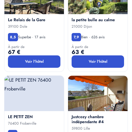
Le Relais de la Gare
la petite bulle au calme
39100 Dole
21000 Dijon
Superbe · 17 avis
Bien · 626 avis
8,5
7,9
À partir de
À partir de
67 €
63 €
Voir l'hôtel
Voir l'hôtel
LE PETIT ZEN
Justcozy chambre
indépendante #4
76400 Froberville
59800 Lille