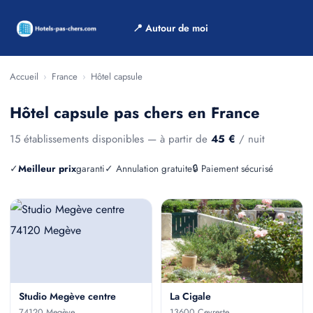
📍 Autour de moi
Accueil
›
France
›
Hôtel capsule
Hôtel capsule pas chers en France
15 établissements disponibles — à partir de
45 €
/ nuit
✓
Meilleur prix
garanti
✓ Annulation gratuite
🔒 Paiement sécurisé
Studio Megève centre
La Cigale
74120 Megève
13600 Ceyreste