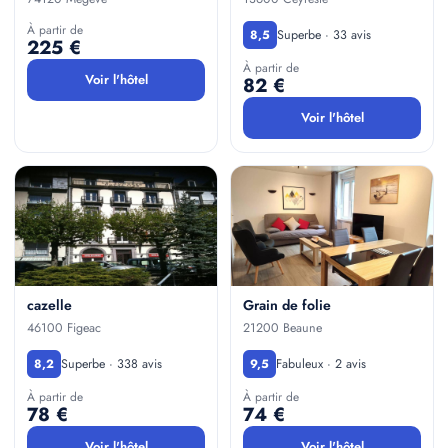
À partir de
Superbe · 33 avis
8,5
225 €
À partir de
Voir l'hôtel
82 €
Voir l'hôtel
cazelle
Grain de folie
46100 Figeac
21200 Beaune
Superbe · 338 avis
Fabuleux · 2 avis
8,2
9,5
À partir de
À partir de
78 €
74 €
Voir l'hôtel
Voir l'hôtel