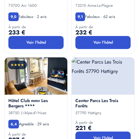
73700 Arc 1600
73210 Aime-La-Plagne
Fabuleux · 2 avis
Fabuleux · 62 avis
9,0
9,1
À partir de
À partir de
233 €
232 €
Voir l'hôtel
Voir l'hôtel
★★★★
Hôtel Club mmv Les
Center Parcs Les Trois
Bergers ****
Forêts
38750 L\'Alpe-d\'Huez
57790 Hattigny
À partir de
Agreable · 29 avis
6,4
221 €
À partir de
Voir l'hôtel