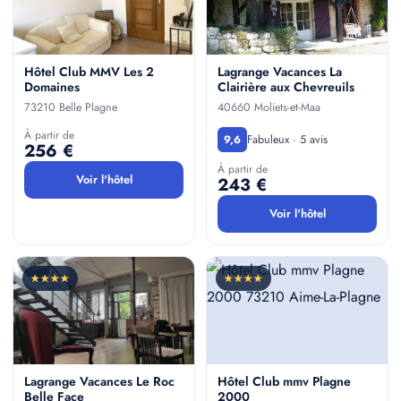
Hôtel Club MMV Les 2
Lagrange Vacances La
Domaines
Clairière aux Chevreuils
73210 Belle Plagne
40660 Moliets-et-Maa
À partir de
Fabuleux · 5 avis
9,6
256 €
À partir de
Voir l'hôtel
243 €
Voir l'hôtel
★★★★
★★★★
Lagrange Vacances Le Roc
Hôtel Club mmv Plagne
Belle Face
2000