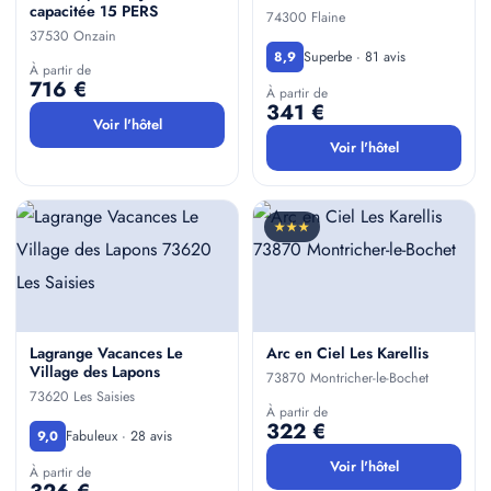
capacitée 15 PERS
74300 Flaine
37530 Onzain
Superbe · 81 avis
8,9
À partir de
716 €
À partir de
341 €
Voir l'hôtel
Voir l'hôtel
★★★
Lagrange Vacances Le
Arc en Ciel Les Karellis
Village des Lapons
73870 Montricher-le-Bochet
73620 Les Saisies
À partir de
322 €
Fabuleux · 28 avis
9,0
Voir l'hôtel
À partir de