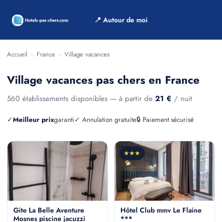
📍 Autour de moi
Accueil
›
France
›
Village vacances
Village vacances pas chers en France
560 établissements disponibles — à partir de
21 €
/ nuit
✓
Meilleur prix
garanti
✓ Annulation gratuite
🔒 Paiement sécurisé
★★★
Gite La Belle Aventure
Hôtel Club mmv Le Flaine
Mosnes piscine jacuzzi
***