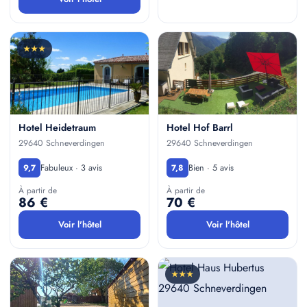
★★★
Hotel Heidetraum
Hotel Hof Barrl
29640 Schneverdingen
29640 Schneverdingen
Fabuleux · 3 avis
Bien · 5 avis
9,7
7,8
À partir de
À partir de
86 €
70 €
Voir l'hôtel
Voir l'hôtel
★★★