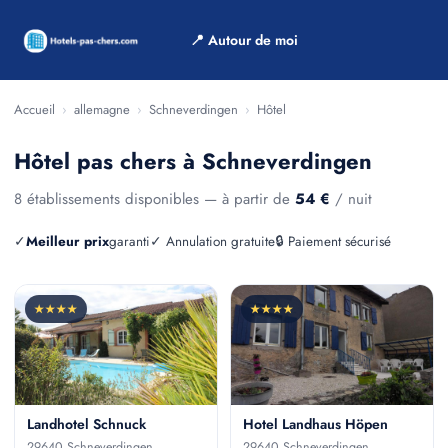
📍 Autour de moi
Accueil
›
allemagne
›
Schneverdingen
›
Hôtel
Hôtel pas chers à Schneverdingen
8 établissements disponibles — à partir de
54 €
/ nuit
✓
Meilleur prix
garanti
✓ Annulation gratuite
🔒 Paiement sécurisé
★★★★
★★★★
Landhotel Schnuck
Hotel Landhaus Höpen
29640 Schneverdingen
29640 Schneverdingen