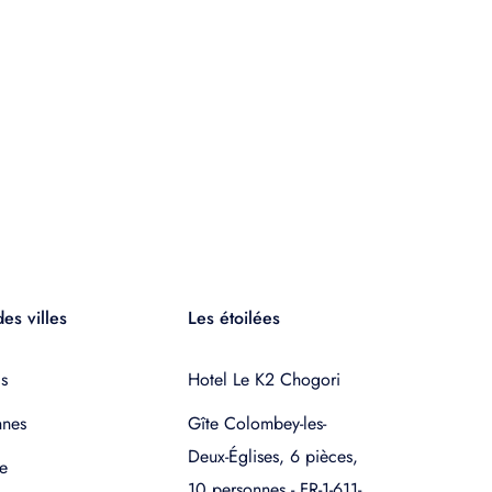
es villes
Les étoilées
s
Hotel Le K2 Chogori
nnes
Gîte Colombey-les-
Deux-Églises, 6 pièces,
e
10 personnes - FR-1-611-