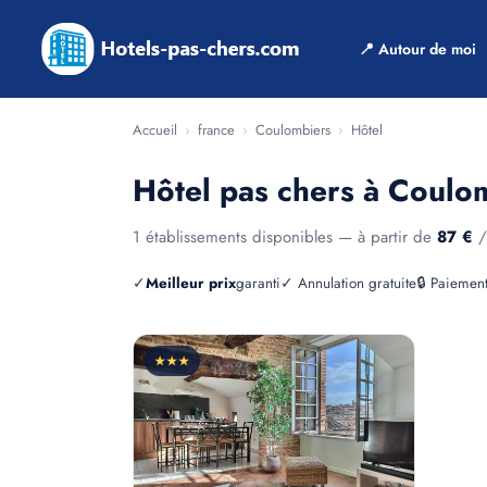
📍 Autour de moi
Accueil
›
france
›
Coulombiers
›
Hôtel
Hôtel pas chers à Coulo
1 établissements disponibles — à partir de
87 €
/
✓
Meilleur prix
garanti
✓ Annulation gratuite
🔒 Paiement
★★★