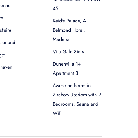
bonne
45
to
Reid's Palace, A
ufeira
Belmond Hotel,
Madeira
terland
Vila Gale Sintra
gst
Dünenvilla 14
xhaven
Apartment 3
Awesome home in
Zirchow-Usedom with 2
Bedrooms, Sauna and
WiFi