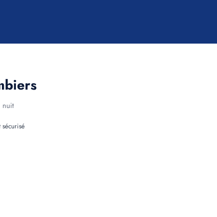
mbiers
 nuit
 sécurisé