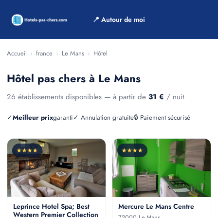
📍 Autour de moi
Accueil
›
france
›
Le Mans
›
Hôtel
Hôtel pas chers à Le Mans
26 établissements disponibles — à partir de
31 €
/ nuit
✓
Meilleur prix
garanti
✓ Annulation gratuite
🔒 Paiement sécurisé
★★★★
★★★★
Leprince Hotel Spa; Best
Mercure Le Mans Centre
Western Premier Collection
72000 Le Mans