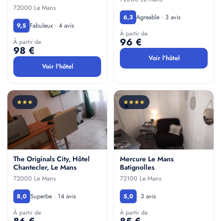
72000 Le Mans
Agreable · 3 avis
6,3
Fabuleux · 4 avis
9,5
À partir de
96 €
À partir de
98 €
Voir l'hôtel
Voir l'hôtel
★★★
★★★★
The Originals City, Hôtel
Mercure Le Mans
Chantecler, Le Mans
Batignolles
72000 Le Mans
72100 Le Mans
Superbe · 14 avis
· 3 avis
8,0
5,0
À partir de
À partir de