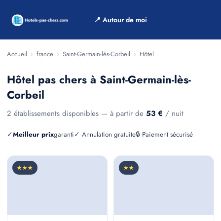
📍 Autour de moi
Accueil
›
france
›
Saint-Germain-lès-Corbeil
›
Hôtel
Hôtel pas chers à Saint-Germain-lès-
Corbeil
2 établissements disponibles — à partir de
53 €
/ nuit
✓
Meilleur prix
garanti
✓ Annulation gratuite
🔒 Paiement sécurisé
★★★
★★