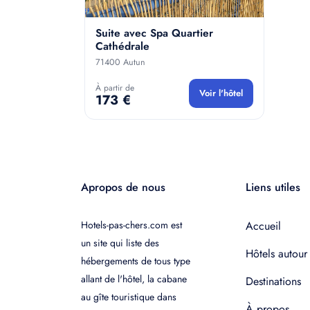
Suite avec Spa Quartier
Cathédrale
71400 Autun
À partir de
Voir l'hôtel
173 €
Apropos de nous
Liens utiles
Hotels-pas-chers.com est
Accueil
un site qui liste des
Hôtels autour
hébergements de tous type
allant de l'hôtel, la cabane
Destinations
au gîte touristique dans
À propos