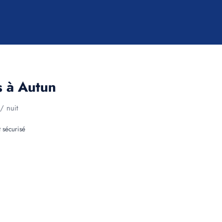
s à Autun
/ nuit
 sécurisé