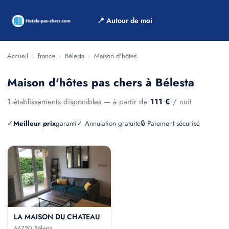
📍 Autour de moi
Accueil
›
france
›
Bélesta
›
Maison d'hôtes
Maison d'hôtes pas chers à Bélesta
1 établissements disponibles — à partir de
111 €
/ nuit
✓
Meilleur prix
garanti
✓ Annulation gratuite
🔒 Paiement sécurisé
LA MAISON DU CHATEAU
66720 Bélesta