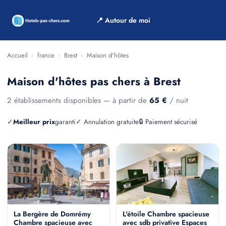
📍 Autour de moi
Accueil
›
france
›
Brest
›
Maison d'hôtes
Maison d'hôtes pas chers à Brest
2 établissements disponibles — à partir de
65 €
/ nuit
✓
Meilleur prix
garanti
✓ Annulation gratuite
🔒 Paiement sécurisé
La Bergère de Domrémy
L'étoile Chambre spacieuse
Chambre spacieuse avec
avec sdb privative Espaces