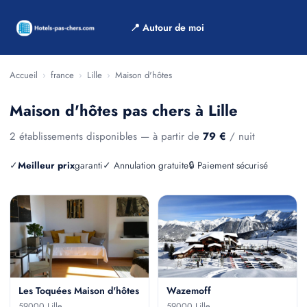
📍 Autour de moi
Accueil
›
france
›
Lille
›
Maison d'hôtes
Maison d'hôtes pas chers à Lille
2 établissements disponibles — à partir de
79 €
/ nuit
✓
Meilleur prix
garanti
✓ Annulation gratuite
🔒 Paiement sécurisé
Les Toquées Maison d'hôtes
Wazemoff
59000 Lille
59000 Lille