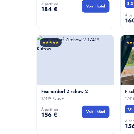
8,3
À partir de
Voir l'hôtel
184 €
À par
16
★★★★★
★★
Fischerdorf Zirchow 2
Fisc
17419 Kutzow
1741
7,0
À partir de
Voir l'hôtel
156 €
À par
15