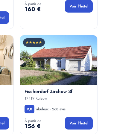
À partir de
Voir l'hôtel
160 €
tel
★★★★★
Fischerdorf Zirchow 3f
17419 Kutzow
Fabuleux · 268 avis
9,0
À partir de
tel
Voir l'hôtel
156 €