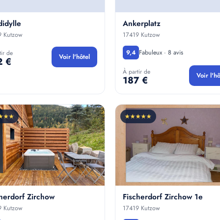
idylle
Ankerplatz
9 Kutzow
17419 Kutzow
Fabuleux · 8 avis
9,4
tir de
Voir l'hôtel
2 €
À partir de
Voir l'hô
187 €
★★★
★★★★★
herdorf Zirchow
Fischerdorf Zirchow 1e
9 Kutzow
17419 Kutzow