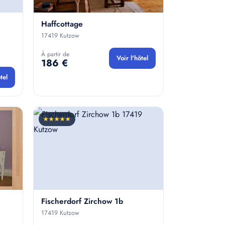
Haffcottage
17419 Kutzow
À partir de
Voir l'hôtel
186 €
tel
★★★★★
Fischerdorf Zirchow 1b
17419 Kutzow