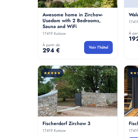
Awesome home in Zirchow-
Wald
Usedom with 2 Bedrooms,
1741
Sauna and WiFi
À par
17419 Kutzow
19
À partir de
Voir l'hôtel
294 €
★★★★★
★★
Fischerdorf Zirchow 3
Fisc
17419 Kutzow
1741