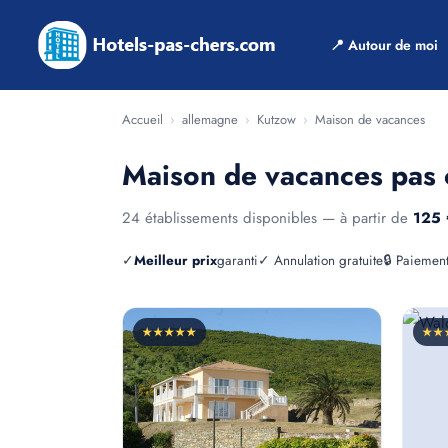
📍 Autour de moi
Accueil
›
allemagne
›
Kutzow
›
Maison de vacances
Maison de vacances pas 
24 établissements disponibles — à partir de
125 
✓
Meilleur prix
garanti
✓ Annulation gratuite
🔒 Paiement
★★★★★
★★