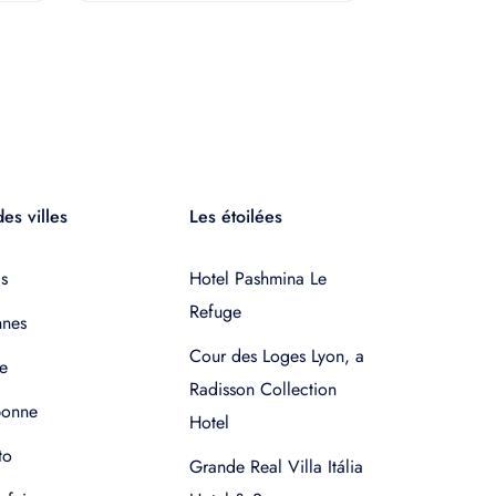
es villes
Les étoilées
s
Hotel Pashmina Le
Refuge
nnes
Cour des Loges Lyon, a
e
Radisson Collection
bonne
Hotel
to
Grande Real Villa Itália