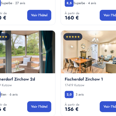
Superbe · 27 avis
Superbe · 4 avis
8,5
tir de
À partir de
Voir l'hôtel
Voir l'hô
0 €
160 €
★★★
★★★★★
herdorf Zirchow 2d
Fischerdof Zirchow 1
9 Kutzow
17419 Kutzow
Bien · 6 avis
· 3 avis
2,0
tir de
À partir de
Voir l'hôtel
Voir l'hô
6 €
156 €