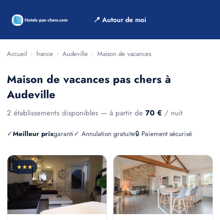
📍 Autour de moi
Accueil
›
france
›
Audeville
›
Maison de vacances
Maison de vacances pas chers à
Audeville
2 établissements disponibles — à partir de
70 €
/ nuit
✓
Meilleur prix
garanti
✓ Annulation gratuite
🔒 Paiement sécurisé
★★★