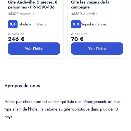
Gîte Audeville, 5 pièces, 8
Gîte les voisins de la
personnes - FR-1-590-136
campagne
45300 Audeville
45300 Audeville
Fabuleux · 10 avis
Superbe · 2 avis
9,4
8,0
À partir de
À partir de
246 €
70 €
Voir l'hôtel
Voir l'hôtel
Apropos de nous
Hotels-pas-chers.com est un site qui liste des hébergements de tous
type allant de l'hôtel, la cabane au gîte touristique dans plus de 10
pays.