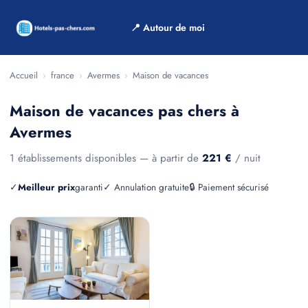
📍 Autour de moi
Accueil
›
france
›
Avermes
›
Maison de vacances
Maison de vacances pas chers à
Avermes
1 établissements disponibles — à partir de
221 €
/ nuit
✓
Meilleur prix
garanti
✓ Annulation gratuite
🔒 Paiement sécurisé