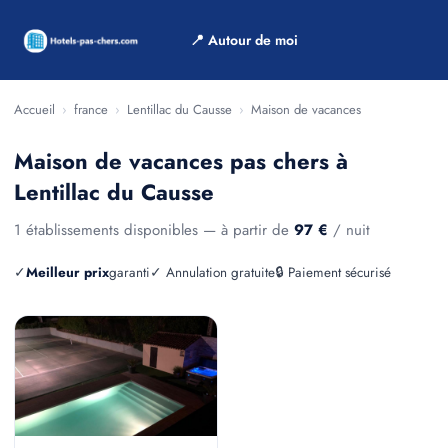
📍 Autour de moi
Accueil
›
france
›
Lentillac du Causse
›
Maison de vacances
Maison de vacances pas chers à
Lentillac du Causse
1 établissements disponibles — à partir de
97 €
/ nuit
✓
Meilleur prix
garanti
✓ Annulation gratuite
🔒 Paiement sécurisé