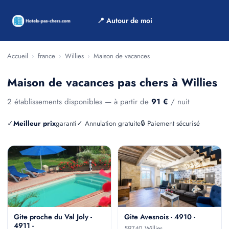
📍 Autour de moi
Accueil
›
france
›
Willies
›
Maison de vacances
Maison de vacances pas chers à Willies
2 établissements disponibles — à partir de
91 €
/ nuit
✓
Meilleur prix
garanti
✓ Annulation gratuite
🔒 Paiement sécurisé
Gite proche du Val Joly -
Gite Avesnois - 4910 -
4911 -
59740 Willies