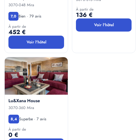
3070-048 Mira
À partir de
136 €
Bien · 79 avis
7,0
Voir l'hôtel
À partir de
452 €
Voir l'hôtel
Lu&Xana House
3070-360 Mira
Superbe · 7 avis
8,4
À partir de
0 €