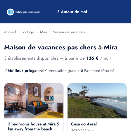
📍 Autour de moi
Accueil
›
portugal
›
Mira
›
Maison de vacances
Maison de vacances pas chers à Mira
3 établissements disponibles — à partir de
136 €
/ nuit
✓
Meilleur prix
garanti
✓ Annulation gratuite
🔒 Paiement sécurisé
3 bedrooms house at Mira 5
Casa do Areal
km away from the beach
3070-315 Mira