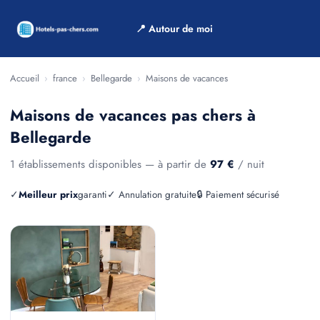
📍 Autour de moi
Accueil
›
france
›
Bellegarde
›
Maisons de vacances
Maisons de vacances pas chers à
Bellegarde
1 établissements disponibles — à partir de
97 €
/ nuit
✓
Meilleur prix
garanti
✓ Annulation gratuite
🔒 Paiement sécurisé