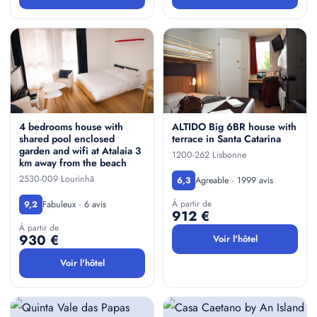
4 bedrooms house with
ALTIDO Big 6BR house with
shared pool enclosed
terrace in Santa Catarina
garden and wifi at Atalaia 3
1200-262 Lisbonne
km away from the beach
2530-009 Lourinhã
Agreable · 1999 avis
6,3
À partir de
Fabuleux · 6 avis
9,2
912 €
À partir de
930 €
Voir l'hôtel
Voir l'hôtel