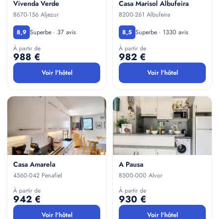
Vivenda Verde
Casa Marisol Albufeira
8670-156 Aljezur
8200-261 Albufeira
Superbe · 37 avis
Superbe · 1330 avis
8,9
8,5
À partir de
À partir de
988 €
982 €
Voir l'hôtel
Voir l'hôtel
Casa Amarela
A Pausa
4560-042 Penafiel
8500-000 Alvor
À partir de
À partir de
942 €
930 €
Voir l'hôtel
Voir l'hôtel