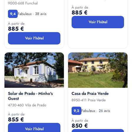
9000-668 Funchal
À partir de
885 €
Fabuleux · 38 avis
9,4
Voir l'hôtel
À partir de
885 €
Voir l'hôtel
Solar de Prado - Minho's
Casa da Praia Verde
Guest
8950-411 Praia Verde
4730-460 Vila de Prado
Fabuleux · 26 avis
9,2
À partir de
855 €
À partir de
850 €
Voir l'hôtel