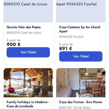
Quinta Vale das Papas
Casa Caetano by An Island
Apart
5085-010 Casal de Loivos
9054-533 Funchal
À partir de
900 €
À partir de
891 €
Voir l'hôtel
Voir l'hôtel
Family holidays in Madeira -
Casa das Furnas - Eco Home
Casa da Lombada
8650-301 Vila do Bispo