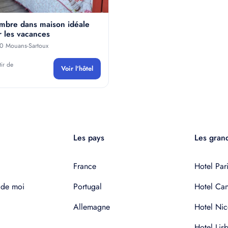
mbre dans maison idéale
r les vacances
0 Mouans-Sartoux
tir de
Voir l'hôtel
€
Les pays
Les grand
France
Hotel Pari
 de moi
Portugal
Hotel Ca
Allemagne
Hotel Nic
Hotel Lis