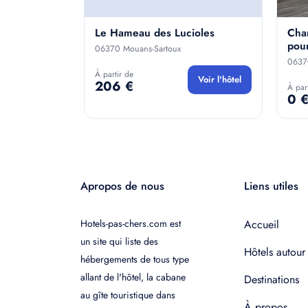
Le Hameau des Lucioles
Cha
pou
06370 Mouans-Sartoux
0637
À partir de
Voir l'hôtel
206 €
À par
0 
Apropos de nous
Liens utiles
Hotels-pas-chers.com est
Accueil
un site qui liste des
Hôtels autour
hébergements de tous type
allant de l'hôtel, la cabane
Destinations
au gîte touristique dans
À propos