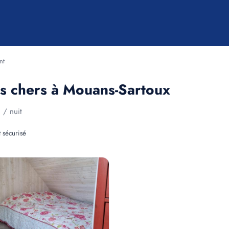
nt
as chers à Mouans-Sartoux
€
/ nuit
 sécurisé