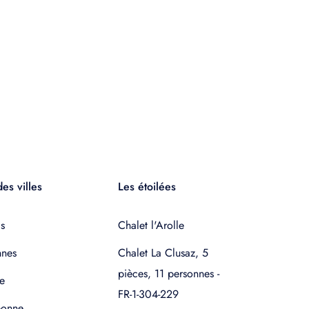
es villes
Les étoilées
s
Chalet l'Arolle
nnes
Chalet La Clusaz, 5
pièces, 11 personnes -
e
FR-1-304-229
bonne