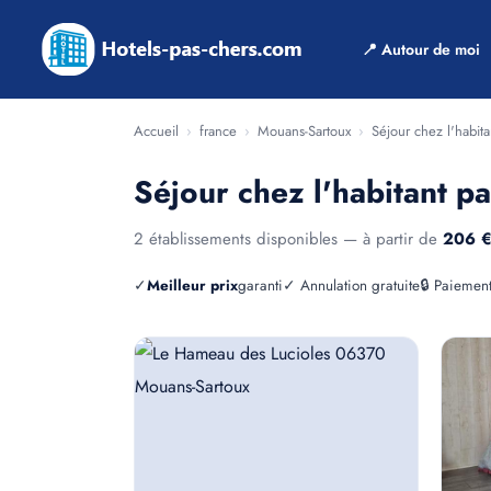
📍 Autour de moi
Accueil
›
france
›
Mouans-Sartoux
›
Séjour chez l'habita
Séjour chez l'habitant p
2 établissements disponibles — à partir de
206 
✓
Meilleur prix
garanti
✓ Annulation gratuite
🔒 Paiement