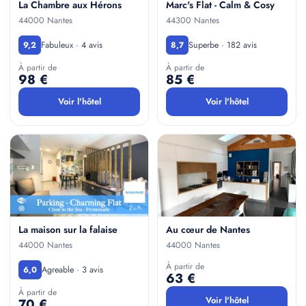
La Chambre aux Hérons
Marc's Flat - Calm & Cosy
44000 Nantes
44300 Nantes
Fabuleux · 4 avis
Superbe · 182 avis
9,2
8,7
À partir de
À partir de
98 €
85 €
Voir l'hôtel
Voir l'hôtel
La maison sur la falaise
Au cœur de Nantes
44000 Nantes
44000 Nantes
À partir de
Agreable · 3 avis
6,0
63 €
À partir de
Voir l'hôtel
70 €