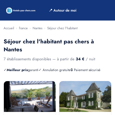
📍 Autour de moi
Accueil
›
france
›
Nantes
›
Séjour chez l'habitant
Séjour chez l'habitant pas chers à
Nantes
7 établissements disponibles — à partir de
34 €
/ nuit
✓
Meilleur prix
garanti
✓ Annulation gratuite
🔒 Paiement sécurisé