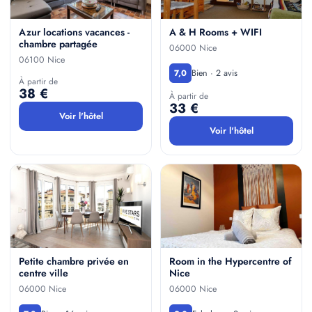
Azur locations vacances -
A & H Rooms + WIFI
chambre partagée
06000 Nice
06100 Nice
Bien · 2 avis
7,0
À partir de
38 €
À partir de
33 €
Voir l'hôtel
Voir l'hôtel
Petite chambre privée en
Room in the Hypercentre of
centre ville
Nice
06000 Nice
06000 Nice