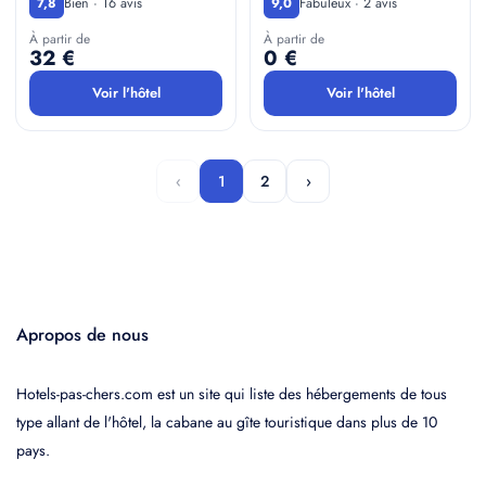
Bien · 16 avis
Fabuleux · 2 avis
7,8
9,0
À partir de
À partir de
32 €
0 €
Voir l'hôtel
Voir l'hôtel
‹
1
2
›
Apropos de nous
Hotels-pas-chers.com est un site qui liste des hébergements de tous
type allant de l'hôtel, la cabane au gîte touristique dans plus de 10
pays.