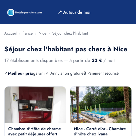
📍 Autour de moi
Accueil
›
france
›
Nice
›
Séjour chez l'habitant
Séjour chez l'habitant pas chers à Nice
17 établissements disponibles — à partir de
32 €
/ nuit
✓
Meilleur prix
garanti
✓ Annulation gratuite
🔒 Paiement sécurisé
Chambre d'Hôte de charme
Nice - Carré d’or - Chambre
avec petit déjeuner offert
d’hôte chez Ivana