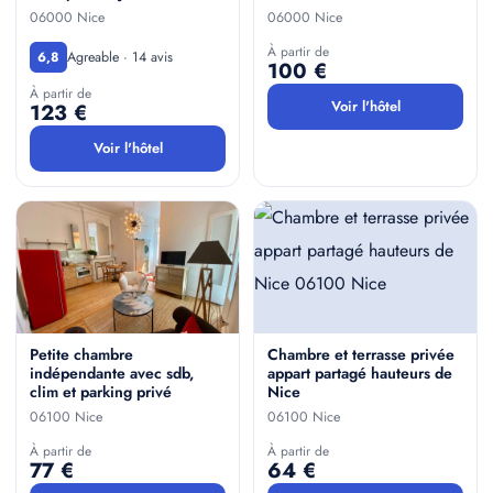
06000 Nice
06000 Nice
À partir de
Agreable · 14 avis
6,8
100 €
À partir de
Voir l'hôtel
123 €
Voir l'hôtel
Petite chambre
Chambre et terrasse privée
indépendante avec sdb,
appart partagé hauteurs de
clim et parking privé
Nice
06100 Nice
06100 Nice
À partir de
À partir de
77 €
64 €