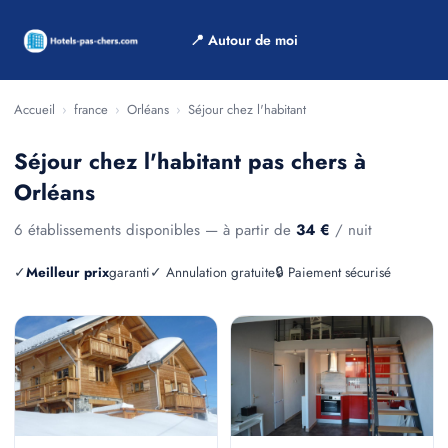
📍 Autour de moi
Accueil
›
france
›
Orléans
›
Séjour chez l'habitant
Séjour chez l'habitant pas chers à
Orléans
6 établissements disponibles — à partir de
34 €
/ nuit
✓
Meilleur prix
garanti
✓ Annulation gratuite
🔒 Paiement sécurisé