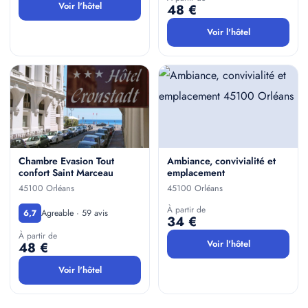
Voir l'hôtel
48 €
Voir l'hôtel
Chambre Evasion Tout
Ambiance, convivialité et
confort Saint Marceau
emplacement
45100 Orléans
45100 Orléans
À partir de
Agreable · 59 avis
6,7
34 €
À partir de
Voir l'hôtel
48 €
Voir l'hôtel