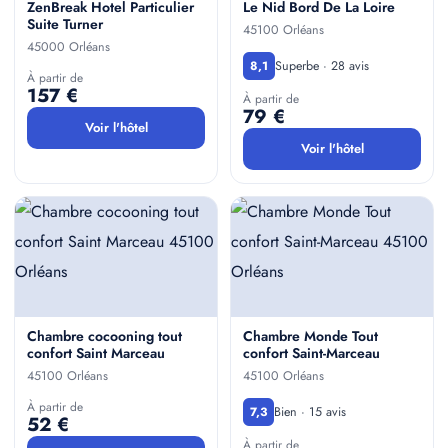
ZenBreak Hotel Particulier
Le Nid Bord De La Loire
Suite Turner
45100 Orléans
45000 Orléans
Superbe · 28 avis
8,1
À partir de
157 €
À partir de
79 €
Voir l'hôtel
Voir l'hôtel
Chambre cocooning tout
Chambre Monde Tout
confort Saint Marceau
confort Saint-Marceau
45100 Orléans
45100 Orléans
À partir de
Bien · 15 avis
7,3
52 €
À partir de