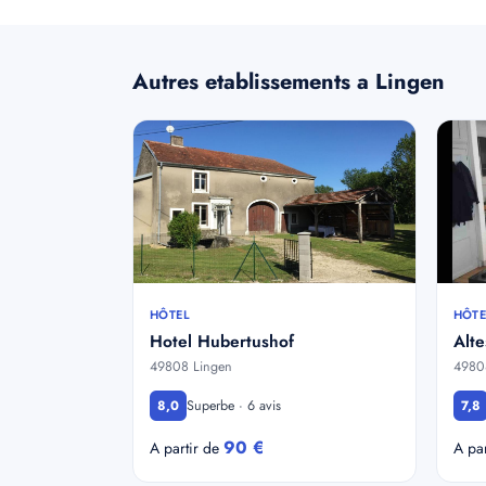
Autres etablissements a Lingen
HÔTEL
HÔTE
Hotel Hubertushof
Alt
49808 Lingen
4980
Superbe · 6 avis
8,0
7,8
90 €
A partir de
A pa