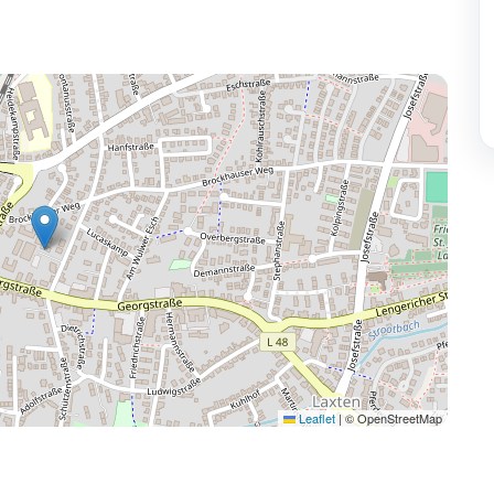
Leaflet
|
© OpenStreetMap