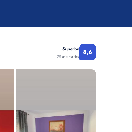
Superbe
8,6
70 avis verifies