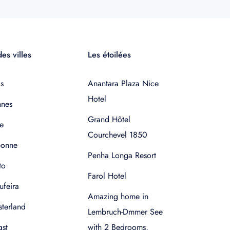
es villes
Les étoilées
s
Anantara Plaza Nice
Hotel
nnes
Grand Hôtel
e
Courchevel 1850
bonne
Penha Longa Resort
to
Farol Hotel
ufeira
Amazing home in
terland
Lembruch-Dmmer See
gst
with 2 Bedrooms,