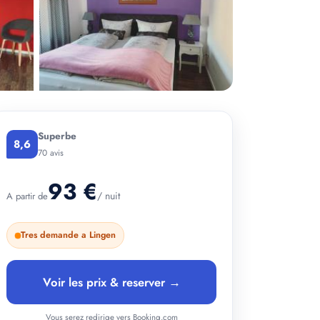
Superbe
8,6
70 avis
93 €
/ nuit
A partir de
Tres demande a Lingen
Voir les prix & reserver →
Vous serez redirige vers Booking.com