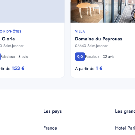
ON D'HÔTES
VILLA
a Gloria
Domaine du Peyrouas
 Saint-Jeannet
06640 Saint-Jeannet
Fabuleux · 3 avis
Fabuleux · 32 avis
9,0
153 €
1 €
rtir de
A partir de
Les pays
Les grand
France
Hotel Pari