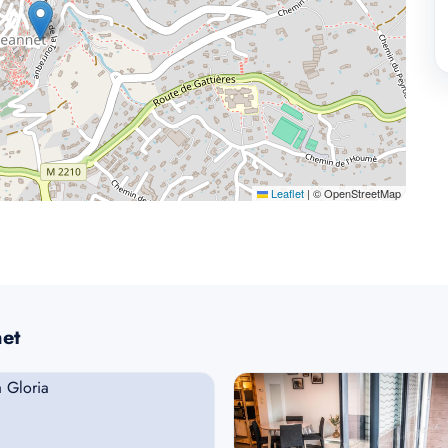
Leaflet
|
© OpenStreetMap
net