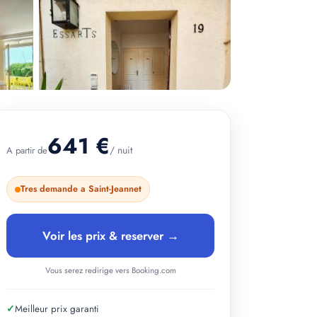
641 €
/ nuit
A partir de
+ 2 photos
Tres demande a Saint-Jeannet
Voir les prix & reserver →
Vous serez redirige vers Booking.com
✓
Meilleur prix garanti