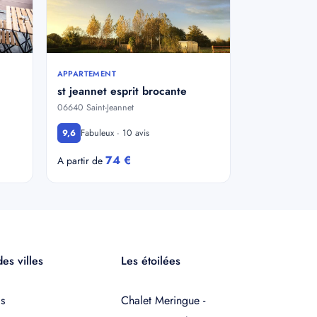
APPARTEMENT
st jeannet esprit brocante
06640 Saint-Jeannet
Fabuleux · 10 avis
9,6
74 €
A partir de
es villes
Les étoilées
s
Chalet Meringue -