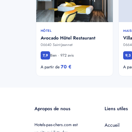
HÔTEL
MAIS
Avocado Hôtel Restaurant
Vill
06640 Saint-Jeannet
06640
Bien · 972 avis
7,9
9,3
70 €
A partir de
A pa
Apropos de nous
Liens utiles
Hotels-pas-chers.com est
Accueil