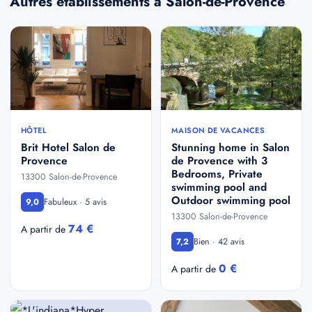
Autres etablissements a Salon-de-Provence
HÔTEL
MAISON DE VACANCES
Brit Hotel Salon de
Stunning home in Salon
Provence
de Provence with 3
Bedrooms, Private
13300 Salon-de-Provence
swimming pool and
Outdoor swimming pool
Fabuleux · 5 avis
9,0
13300 Salon-de-Provence
74 €
A partir de
Bien · 42 avis
7,2
0 €
A partir de