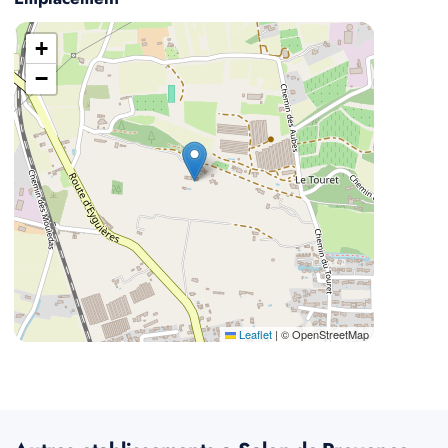
+
−
Leaflet
|
© OpenStreetMap