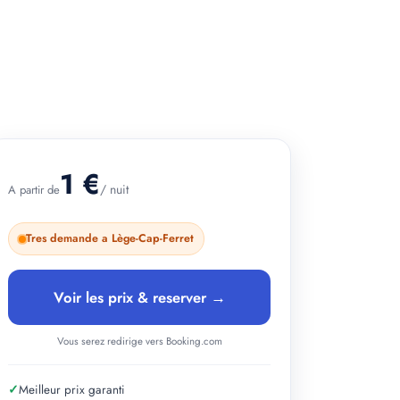
+ 2 photos
1 €
/ nuit
A partir de
Tres demande a Lège-Cap-Ferret
Voir les prix & reserver →
Vous serez redirige vers Booking.com
✓
Meilleur prix garanti