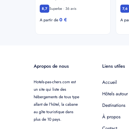
Superbe · 36 avis
8,7
7,6
0 €
A partir de
A pa
Apropos de nous
Liens utiles
Hotels-pas-chers.com est
Accueil
un site qui liste des
Hôtels autour
hébergements de tous type
allant de l'hôtel, la cabane
Destinations
au gîte touristique dans
À propos
plus de 10 pays.
Contact