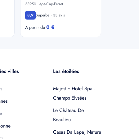
33950 Lège-Cap-Ferret
Superbe · 33 avis
8,9
0 €
A partir de
es villes
Les étoilées
s
Majestic Hotel Spa -
Champs Elysées
nnes
Le Château De
e
Beaulieu
bonne
Casas Da Lapa, Nature
to