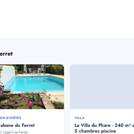
erret
ON D'HÔTES
VILLA
Cabane du Ferret
La Villa du Phare - 240 m² 
5 chambres piscine
 Lège-Cap-Ferret