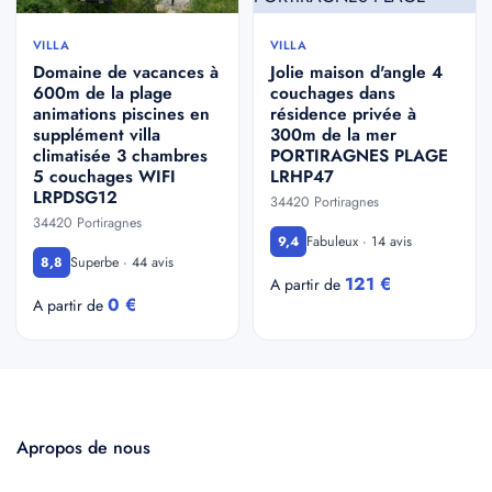
VILLA
VILLA
Domaine de vacances à
Jolie maison d'angle 4
600m de la plage
couchages dans
animations piscines en
résidence privée à
supplément villa
300m de la mer
climatisée 3 chambres
PORTIRAGNES PLAGE
5 couchages WIFI
LRHP47
LRPDSG12
34420 Portiragnes
34420 Portiragnes
Fabuleux · 14 avis
9,4
Superbe · 44 avis
8,8
121 €
A partir de
0 €
A partir de
Apropos de nous