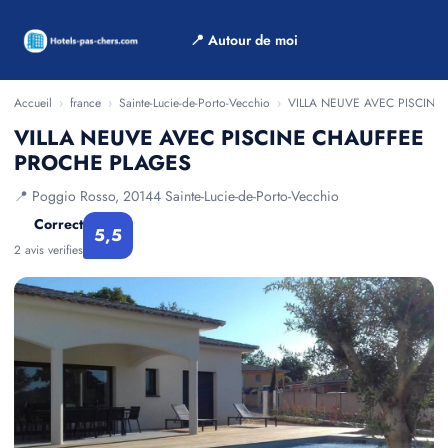
📍 Autour de moi
Accueil
›
france
›
Sainte-Lucie-de-Porto-Vecchio
›
VILLA NEUVE AVEC PISCIN
VILLA NEUVE AVEC PISCINE CHAUFFEE
PROCHE PLAGES
📍 Poggio Rosso, 20144 Sainte-Lucie-de-Porto-Vecchio
Correct
5,5
2 avis verifies