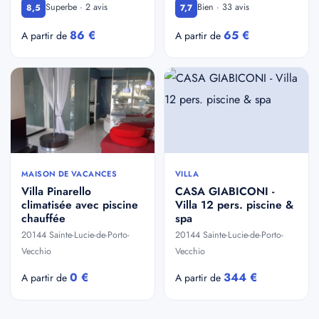
Superbe · 2 avis
Bien · 33 avis
8,5
7,7
86 €
65 €
A partir de
A partir de
MAISON DE VACANCES
VILLA
Villa Pinarello
CASA GIABICONI -
climatisée avec piscine
Villa 12 pers. piscine &
chauffée
spa
20144 Sainte-Lucie-de-Porto-
20144 Sainte-Lucie-de-Porto-
Vecchio
Vecchio
0 €
344 €
A partir de
A partir de