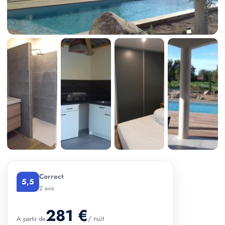
+ 2 photos
Correct
5,5
2 avis
281 €
/ nuit
A partir de