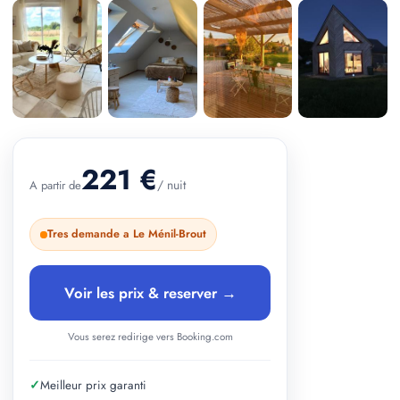
+ 3 photos
221 €
/ nuit
A partir de
Tres demande a Le Ménil-Brout
Voir les prix & reserver →
Vous serez redirige vers Booking.com
✓
Meilleur prix garanti