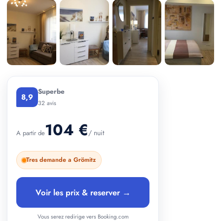
+ 5 photos
Superbe
8,9
32 avis
104 €
/ nuit
A partir de
Tres demande a Grömitz
Voir les prix & reserver →
Vous serez redirige vers Booking.com