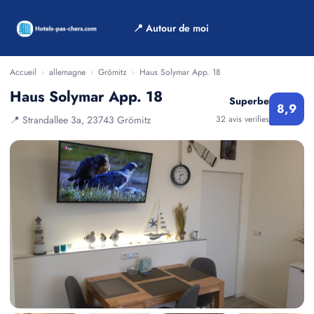
📍 Autour de moi
Accueil
›
allemagne
›
Grömitz
›
Haus Solymar App. 18
Haus Solymar App. 18
Superbe
8,9
📍 Strandallee 3a, 23743 Grömitz
32 avis verifies